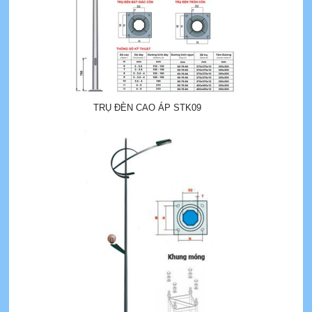
TRỤ ĐÈN CAO ÁP STK09