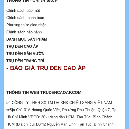
THÔNG TIN - CHÍNH SÁCH
Chính sách bảo mật
Chính sách thanh toán
Phương thức giao nhận
Chính sách bảo hành
DANH MỤC SẢN PHẨM
TRỤ ĐÈN CAO ÁP
TRU ĐÈN SÂN VƯỜN
TRỤ ĐÈN TRANG TRÍ
- BÁO GIÁ TRỤ ĐÈN CAO ÁP
THÔNG TIN WEB TRUDENCAOAP.COM
✅: CÔNG TY TNHH SX TM DV XNK CHIẾU SÁNG VIỆT NAM
➥Địa Chỉ: 31A Hoàng Quốc Việt, Phường Phú Thuận, Quận 7, Tp.
Hồ Chí Minh VPGD: 36 đường dẫn HCM, Tân Túc, Bình Chánh,
HCM (Địa chỉ cũ: D3/42 Nguyễn Văn Linh, Tân Túc, Bình Chánh,