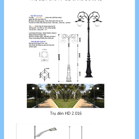
Trụ đèn HD 2.016