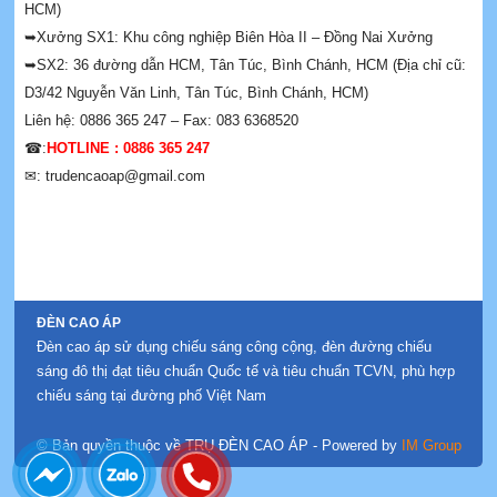
HCM)
➥Xưởng SX1: Khu công nghiệp Biên Hòa II – Đồng Nai Xưởng
➥SX2: 36 đường dẫn HCM, Tân Túc, Bình Chánh, HCM (Địa chỉ cũ:
D3/42 Nguyễn Văn Linh, Tân Túc, Bình Chánh, HCM)
Liên hệ: 0886 365 247 – Fax: 083 6368520
☎:
HOTLINE : 0886 365 247
✉: trudencaoap@gmail.com
ĐÈN CAO ÁP
Đèn cao áp sử dụng chiếu sáng công cộng, đèn đường chiếu
sáng đô thị đạt tiêu chuẩn Quốc tế và tiêu chuẩn TCVN, phù hợp
chiếu sáng tại đường phố Việt Nam
© Bản quyền thuộc về TRỤ ĐÈN CAO ÁP
- Powered by
IM Group