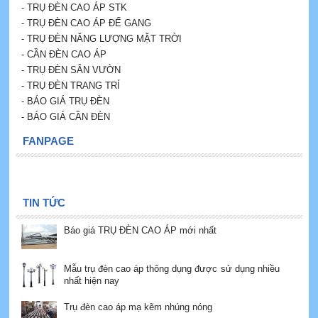
- TRỤ ĐÈN CAO ÁP STK
- TRỤ ĐÈN CAO ÁP ĐẾ GANG
- TRỤ ĐÈN NĂNG LƯỢNG MẶT TRỜI
-
CẦN ĐÈN CAO ÁP
- TRỤ ĐÈN SÂN VƯỜN
- TRỤ ĐÈN TRANG TRÍ
- BÁO GIÁ TRỤ ĐÈN
- BÁO GIÁ CẦN ĐÈN
FANPAGE
TIN TỨC
Báo giá TRỤ ĐÈN CAO ÁP mới nhất
Mẫu trụ đèn cao áp thông dụng được sử dụng nhiều
nhất hiện nay
Trụ đèn cao áp mạ kẽm nhúng nóng