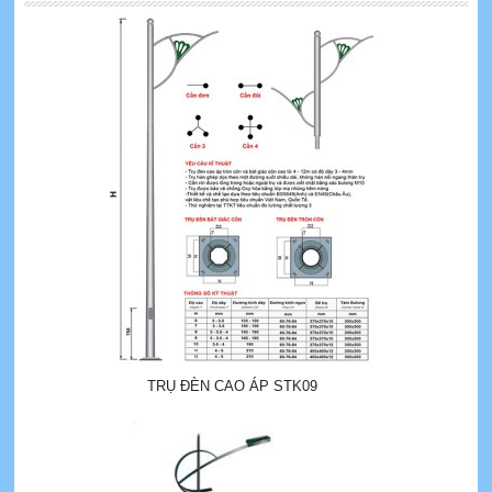
TRỤ ĐÈN CAO ÁP STK09