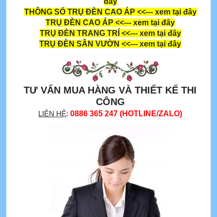
đây
THÔNG SỐ TRỤ ĐÈN CAO ÁP
<<--- xem tại đây
TRỤ ĐÈN CAO ÁP
<<--- xem tại đây
TRỤ ĐÈN TRANG TRÍ
<<--- xem tại đây
TRỤ ĐÈN SÂN VƯỜN
<<--- xem tại đây
TƯ VẤN MUA HÀNG VÀ THIẾT KẾ THI
CÔNG
LIÊN HỆ
:
0886 365 247 (HOTLINE/ZALO)