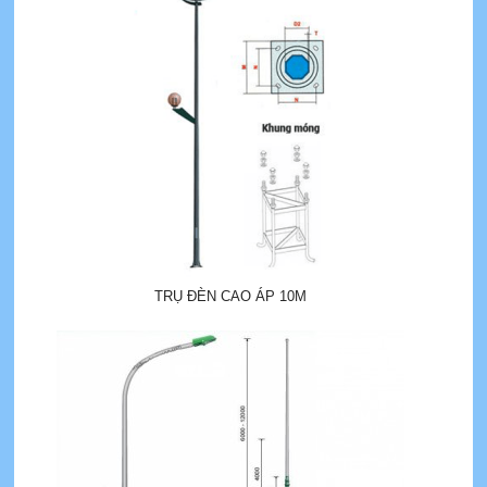
TRỤ ĐÈN CAO ÁP 10M