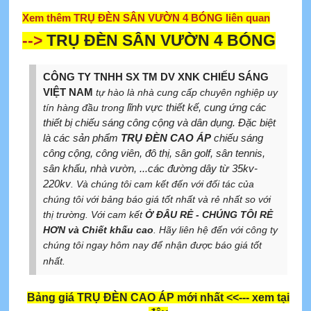
Xem thêm TRỤ ĐÈN SÂN VƯỜN 4 BÓNG liên quan
-->
TRỤ ĐÈN SÂN VƯỜN 4 BÓNG
CÔNG TY TNHH SX TM DV XNK CHIẾU SÁNG
VIỆT NAM
tự hào là nhà cung cấp chuyên nghiệp uy
lĩnh vực thiết kế, cung ứng các
tín hàng đầu trong
thiết bị chiếu sáng công cộng và dân dụng. Đặc biệt
là các sản phẩm
TRỤ ĐÈN CAO ÁP
chiếu sáng
công cộng, công viên, đô thị, sân golf, sân tennis,
sân khấu, nhà vườn, ...các đường dây từ 35kv-
220kv
. Và chúng tôi cam kết đến với đối tác của
chúng tôi với bảng báo giá tốt nhất và rẻ nhất so với
thị trường. Với cam kết
Ở ĐÂU RẺ - CHÚNG TÔI RẺ
HƠN và Chiết khấu cao
. Hãy liên hệ đến với công ty
chúng tôi ngay hôm nay để nhận được báo giá tốt
nhất.
Bảng giá TRỤ ĐÈN CAO ÁP mới nhất
<<--- xem tại