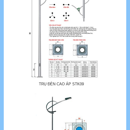
TRỤ ĐÈN CAO ÁP STK09