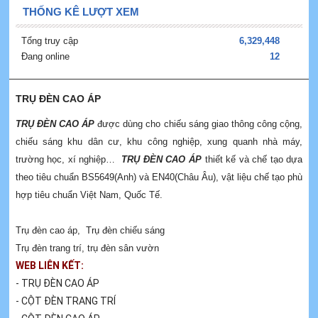
THỐNG KÊ LƯỢT XEM
Tổng truy cập
6,329,448
Đang online
12
TRỤ ĐÈN CAO ÁP
TRỤ ĐÈN CAO ÁP
được dùng cho chiếu sáng giao thông công cộng,
chiếu sáng khu dân cư, khu công nghiệp, xung quanh nhà máy,
trường học, xí nghiệp…
TRỤ ĐÈN CAO ÁP
thiết kế và chế tạo dựa
theo tiêu chuẩn BS5649(Anh) và EN40(Châu Âu), vật liệu chế tạo phù
hợp tiêu chuẩn Việt Nam, Quốc Tế.
Trụ đèn cao áp
,
Trụ đèn chiếu sáng
Trụ đèn trang trí
,
trụ đèn sân vườn
WEB LIÊN KẾT:
- TRỤ ĐÈN CAO ÁP
- CỘT ĐÈN TRANG TRÍ