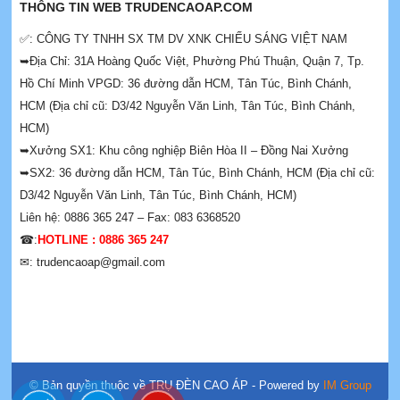
THÔNG TIN WEB TRUDENCAOAP.COM
✅: CÔNG TY TNHH SX TM DV XNK CHIẾU SÁNG VIỆT NAM
➥Địa Chỉ: 31A Hoàng Quốc Việt, Phường Phú Thuận, Quận 7, Tp.
Hồ Chí Minh VPGD: 36 đường dẫn HCM, Tân Túc, Bình Chánh,
HCM (Địa chỉ cũ: D3/42 Nguyễn Văn Linh, Tân Túc, Bình Chánh,
HCM)
➥Xưởng SX1: Khu công nghiệp Biên Hòa II – Đồng Nai Xưởng
➥SX2: 36 đường dẫn HCM, Tân Túc, Bình Chánh, HCM (Địa chỉ cũ:
D3/42 Nguyễn Văn Linh, Tân Túc, Bình Chánh, HCM)
Liên hệ: 0886 365 247 – Fax: 083 6368520
☎:
HOTLINE : 0886 365 247
✉: trudencaoap@gmail.com
© Bản quyền thuộc về TRỤ ĐÈN CAO ÁP
- Powered by
IM Group