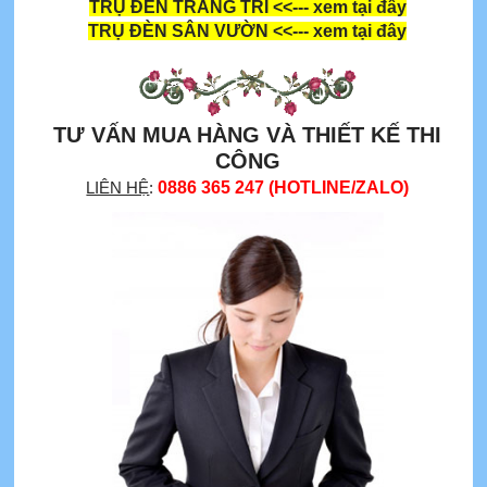
TRỤ ĐÈN TRANG TRÍ
<<--- xem tại đây
TRỤ ĐÈN SÂN VƯỜN
<<--- xem tại đây
TƯ VẤN MUA HÀNG VÀ THIẾT KẾ THI
CÔNG
LIÊN HỆ
:
0886 365 247 (HOTLINE/ZALO)