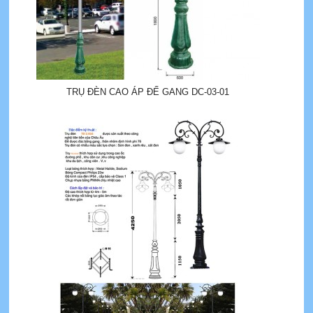
TRỤ ĐÈN CAO ÁP ĐẾ GANG DC-03-01