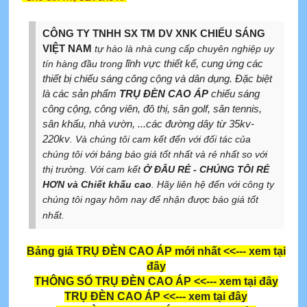
CÔNG TY TNHH SX TM DV XNK CHIẾU SÁNG
VIỆT NAM
tự hào là nhà cung cấp chuyên nghiệp uy
lĩnh vực thiết kế, cung ứng các
tín hàng đầu trong
thiết bị chiếu sáng công cộng và dân dụng. Đặc biệt
là các sản phẩm
TRỤ ĐÈN CAO ÁP
chiếu sáng
công cộng, công viên, đô thị, sân golf, sân tennis,
sân khấu, nhà vườn, ...các đường dây từ 35kv-
220kv
. Và chúng tôi cam kết đến với đối tác của
chúng tôi với bảng báo giá tốt nhất và rẻ nhất so với
thị trường. Với cam kết
Ở ĐÂU RẺ - CHÚNG TÔI RẺ
HƠN và Chiết khấu cao
. Hãy liên hệ đến với công ty
chúng tôi ngay hôm nay để nhận được báo giá tốt
nhất.
Bảng giá TRỤ ĐÈN CAO ÁP mới nhất
<<--- xem tại
đây
THÔNG SỐ TRỤ ĐÈN CAO ÁP
<<--- xem tại đây
TRỤ ĐÈN CAO ÁP
<<--- xem tại đây