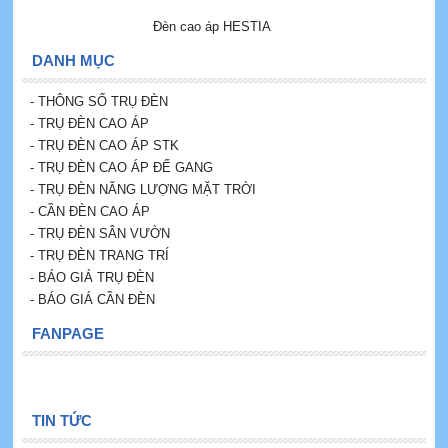
Đèn cao áp HESTIA
DANH MỤC
- THÔNG SỐ TRỤ ĐÈN
- TRỤ ĐÈN CAO ÁP
- TRỤ ĐÈN CAO ÁP STK
- TRỤ ĐÈN CAO ÁP ĐẾ GANG
- TRỤ ĐÈN NĂNG LƯỢNG MẶT TRỜI
-
CẦN ĐÈN CAO ÁP
- TRỤ ĐÈN SÂN VƯỜN
- TRỤ ĐÈN TRANG TRÍ
- BÁO GIÁ TRỤ ĐÈN
- BÁO GIÁ CẦN ĐÈN
FANPAGE
TIN TỨC