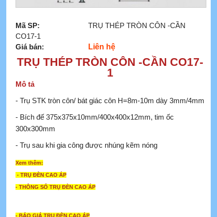
Mã SP:
TRỤ THÉP TRÒN CÔN -CẦN
CO17-1
Giá bán:
Liên hệ
TRỤ THÉP TRÒN CÔN -CẦN CO17-
1
Mô tả
- Trụ STK tròn côn/ bát giác côn H=8m-10m dày 3mm/4mm
- Bích đế 375x375x10mm/400x400x12mm, tim ốc
300x300mm
- Trụ sau khi gia công được nhúng kẽm nóng
Xem thêm:
- TRỤ ĐÈN CAO ÁP
- THÔNG SỐ TRỤ ĐÈN CAO ÁP
- BÁO GIÁ TRỤ ĐÈN CAO ÁP